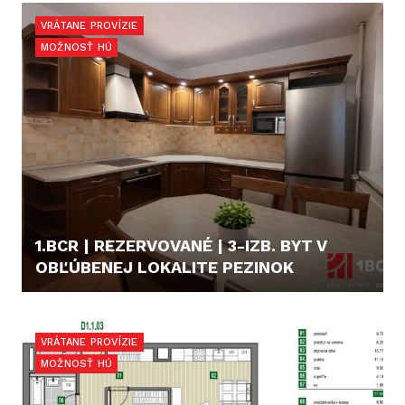
VRÁTANE PROVÍZIE
MOŽNOSŤ HÚ
1.BCR | REZERVOVANÉ | 3-IZB. BYT V
OBĽÚBENEJ LOKALITE PEZINOK
211.990,- €
VRÁTANE PROVÍZIE
MOŽNOSŤ HÚ