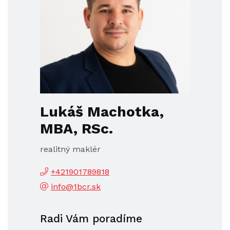
Lukáš Machotka,
MBA, RSc.
realitný maklér
+421901789818
info@1bcr.sk
Radi Vám poradíme