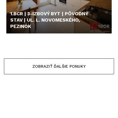
1.BCR | 3-IZBOVÝ BYT | PÔVODNÝ
STAV | UL. L. NOVOMESKÉHO,
PEZINOK
CENA V RK
ZOBRAZIŤ ĎALŠIE PONUKY