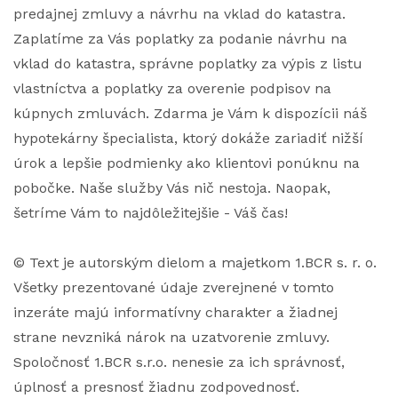
predajnej zmluvy a návrhu na vklad do katastra.
Zaplatíme za Vás poplatky za podanie návrhu na
vklad do katastra, správne poplatky za výpis z listu
vlastníctva a poplatky za overenie podpisov na
kúpnych zmluvách. Zdarma je Vám k dispozícii náš
hypotekárny špecialista, ktorý dokáže zariadiť nižší
úrok a lepšie podmienky ako klientovi ponúknu na
pobočke. Naše služby Vás nič nestoja. Naopak,
šetríme Vám to najdôležitejšie - Váš čas!
© Text je autorským dielom a majetkom 1.BCR s. r. o.
Všetky prezentované údaje zverejnené v tomto
inzeráte majú informatívny charakter a žiadnej
strane nevzniká nárok na uzatvorenie zmluvy.
Spoločnosť 1.BCR s.r.o. nenesie za ich správnosť,
úplnosť a presnosť žiadnu zodpovednosť.