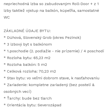
nepriechodná izba so zabudovaným Roll-Door + z 1
izby taktiež výstup na balkón, kúpeľňa, samostatné
WC
ZÁKLADNÉ ÚDAJE BYTU:
* Dúhová, Slovenský Grob (okres Pezinok)
* 3 izbový byt s balkónom
* 1.poschodie (2. podlažie - nie prízemie) / 4 poschodí
* Rozloha bytu: 65,23 m2
* Rozloha balkón: 5 m2
* Celková rozloha: 70,23 m2
* Stav bytu: vo veľmi dobrom stave, k nasťahovaniu
* Zariadenie: kompletne zariadený (bez postelí &
osobných vecí)
* Ťarchy: bude bez tiarch
* Orientácia bytu: Severozápad