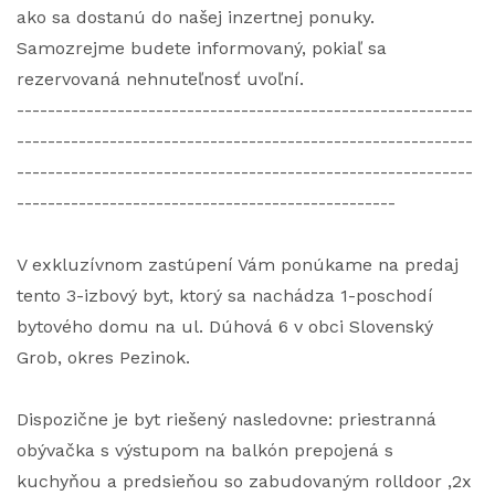
ako sa dostanú do našej inzertnej ponuky.
Samozrejme budete informovaný, pokiaľ sa
rezervovaná nehnuteľnosť uvoľní.
-----------------------------------------------------------
-----------------------------------------------------------
-----------------------------------------------------------
-------------------------------------------------
V exkluzívnom zastúpení Vám ponúkame na predaj
tento 3-izbový byt, ktorý sa nachádza 1-poschodí
bytového domu na ul. Dúhová 6 v obci Slovenský
Grob, okres Pezinok.
Dispozične je byt riešený nasledovne: priestranná
obývačka s výstupom na balkón prepojená s
kuchyňou a predsieňou so zabudovaným rolldoor ,2x