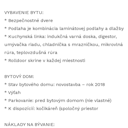
VYBAVENIE BYTU:
* Bezpečnostné dvere
* Podlaha je kombinácia laminátovej podlahy a dlažby
* Kuchynská linka: indukčná varná doska, digestor,
umývačka riadu, chladnička s mrazničkou, mikrovlná
rúra, teplovzdušná rúra
* Rolldoor skrine v každej miestnosti
BYTOVÝ DOM:
* Stav bytového domu: novostavba – rok 2018
* Výťah
* Parkovanie: pred bytovým domom (nie vlastné)
* K dispozícií: kočikáreň (spoločný priestor
NÁKLADY NA BÝVANIE: