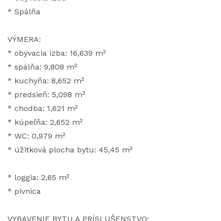
* Spálňa
VÝMERA:
* obývacia izba: 16,639 m²
* spálňa: 9,808 m²
* kuchyňa: 8,652 m²
* predsieň: 5,098 m²
* chodba: 1,621 m²
* kúpeľňa: 2,652 m²
* WC: 0,979 m²
* úžitková plocha bytu: 45,45 m²
* loggia: 2,65 m²
* pivnica
VYBAVENIE BYTU A PRÍSLUŠENSTVO: