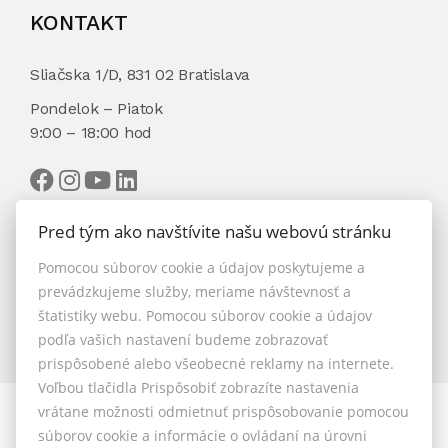
KONTAKT
Sliačska 1/D, 831 02 Bratislava
Pondelok – Piatok
9:00 – 18:00 hod
Pred tým ako navštívite našu webovú stránku
Pomocou súborov cookie a údajov poskytujeme a
VYBRAŤ MAKLÉRA
prevádzkujeme služby, meriame návštevnosť a
štatistiky webu. Pomocou súborov cookie a údajov
podľa vašich nastavení budeme zobrazovať
prispôsobené alebo všeobecné reklamy na internete.
Voľbou tlačidla Prispôsobiť zobrazíte nastavenia
vrátane možnosti odmietnuť prispôsobovanie pomocou
© 2026 - 1.BCR s.r.o.
súborov cookie a informácie o ovládaní na úrovni