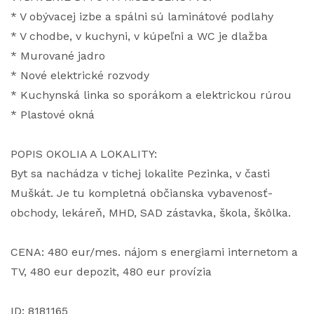
* V obývacej izbe a spálni sú laminátové podlahy
* V chodbe, v kuchyni, v kúpeľni a WC je dlažba
* Murované jadro
* Nové elektrické rozvody
* Kuchynská linka so sporákom a elektrickou rúrou
* Plastové okná
POPIS OKOLIA A LOKALITY:
Byt sa nachádza v tichej lokalite Pezinka, v časti
Muškát. Je tu kompletná občianska vybavenosť-
obchody, lekáreň, MHD, SAD zástavka, škola, škôlka.
CENA: 480 eur/mes. nájom s energiami internetom a
TV, 480 eur depozit, 480 eur provízia
ID: 8181165