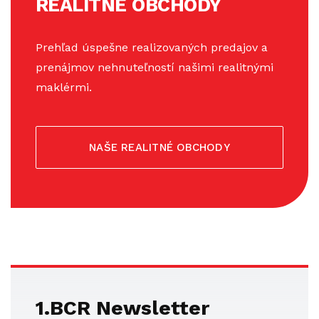
REALITNÉ OBCHODY
Prehľad úspešne realizovaných predajov a
prenájmov nehnuteľností našimi realitnými
maklérmi.
NAŠE REALITNÉ OBCHODY
1.BCR Newsletter