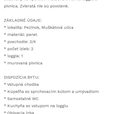
pivnica. Zvieratá nie sú povolené.
ZÁKLADNÉ ÚDAJE:
* lokalita: Pezinok, Muškátová ulica
* materiál: panel
* poschodie: 3/4
* počet izieb: 2
* loggia: 1
* murovaná pivnica
DISPOZÍCIA BYTU:
* Vstupná chodba
* Kúpeľňa so sprchovacím kútom a umývadlom
* Samostatné WC
* Kuchyňa so vstupom na loggiu
* Obývacia izba