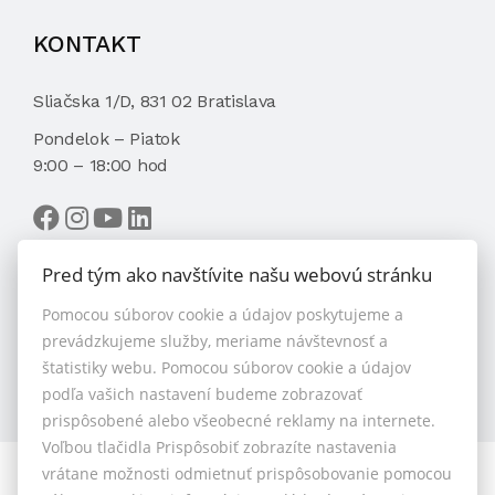
KONTAKT
Sliačska 1/D, 831 02 Bratislava
Pondelok – Piatok
9:00 – 18:00 hod
Pred tým ako navštívite našu webovú stránku
Pomocou súborov cookie a údajov poskytujeme a
VYBRAŤ MAKLÉRA
prevádzkujeme služby, meriame návštevnosť a
štatistiky webu. Pomocou súborov cookie a údajov
podľa vašich nastavení budeme zobrazovať
prispôsobené alebo všeobecné reklamy na internete.
Voľbou tlačidla Prispôsobiť zobrazíte nastavenia
vrátane možnosti odmietnuť prispôsobovanie pomocou
© 2026 - 1.BCR s.r.o.