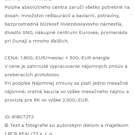
Poloha absolútneho centra zaručí všetko potrebné na
dosah: množstvo reštaurácií a kaviarní, potraviny,
bezprostredná blízkosť Hviezdoslavovho námestia,
divadlo SND, nákupné centrum Eurovea, promenáda
pri Dunaji a mnoho ďalších.
CENA: 1.800,-EUR/mesiac + 500,-EUR energie
V cene je zahrnuté vypracovanie nájomných zmlúv a
preberacích protokolov.
Pri podpise Nájomnej zmluvy sa platí jedno mesačné
nájomné, vratná kaucia vo výške mesačného nájmu a
provízia pre RK vo výške 2.500,-EUR.
ID: 81807373
© Text a fotografie sú autorským dielom a majetkom
1.BCR REALITY s. r. o.