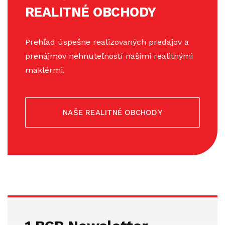
REALITNÉ OBCHODY
Prehľad úspešne realizovaných predajov a
prenájmov nehnuteľností našimi realitnými
maklérmi.
NAŠE REALITNÉ OBCHODY