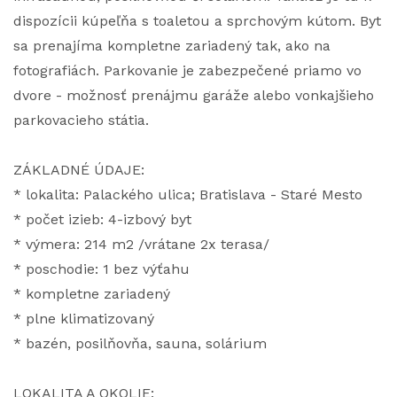
dispozícii kúpeľňa s toaletou a sprchovým kútom. Byt
sa prenajíma kompletne zariadený tak, ako na
fotografiách. Parkovanie je zabezpečené priamo vo
dvore - možnosť prenájmu garáže alebo vonkajšieho
parkovacieho státia.
ZÁKLADNÉ ÚDAJE:
* lokalita: Palackého ulica; Bratislava - Staré Mesto
* počet izieb: 4-izbový byt
* výmera: 214 m2 /vrátane 2x terasa/
* poschodie: 1 bez výťahu
* kompletne zariadený
* plne klimatizovaný
* bazén, posilňovňa, sauna, solárium
LOKALITA A OKOLIE: