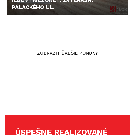
PALACKÉHO UL.
1.800,- €/MES.
ZOBRAZIŤ ĎALŠIE PONUKY
ÚSPEŠNE REALIZOVANÉ