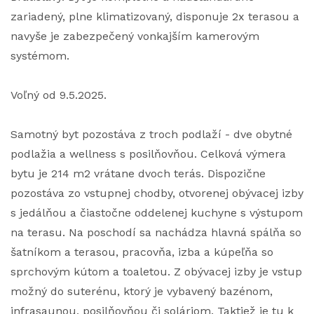
zariadený, plne klimatizovaný, disponuje 2x terasou a
navyše je zabezpečený vonkajším kamerovým
systémom.
Voľný od 9.5.2025.
Samotný byt pozostáva z troch podlaží - dve obytné
podlažia a wellness s posilňovňou. Celková výmera
bytu je 214 m2 vrátane dvoch terás. Dispozične
pozostáva zo vstupnej chodby, otvorenej obývacej izby
s jedálňou a čiastočne oddelenej kuchyne s výstupom
na terasu. Na poschodí sa nachádza hlavná spálňa so
šatníkom a terasou, pracovňa, izba a kúpeľňa so
sprchovým kútom a toaletou. Z obývacej izby je vstup
možný do suterénu, ktorý je vybavený bazénom,
infrasaunou, posilňovňou či soláriom. Taktiež je tu k