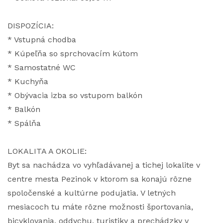
DISPOZÍCIA:
* Vstupná chodba
* Kúpeľňa so sprchovacím kútom
* Samostatné WC
* Kuchyňa
* Obývacia izba so vstupom balkón
* Balkón
* Spálňa
LOKALITA A OKOLIE:
Byt sa nachádza vo vyhľadávanej a tichej lokalite v
centre mesta Pezinok v ktorom sa konajú rôzne
spoločenské a kultúrne podujatia. V letných
mesiacoch tu máte rôzne možnosti športovania,
bicyklovania, oddychu, turistiky a prechádzky v