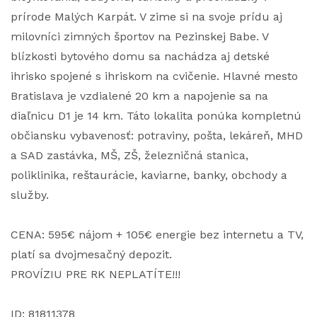
prírode Malých Karpát. V zime si na svoje prídu aj
milovníci zimných športov na Pezinskej Babe. V
blízkosti bytového domu sa nachádza aj detské
ihrisko spojené s ihriskom na cvičenie. Hlavné mesto
Bratislava je vzdialené 20 km a napojenie sa na
diaľnicu D1 je 14 km. Táto lokalita ponúka kompletnú
občiansku vybavenosť: potraviny, pošta, lekáreň, MHD
a SAD zastávka, MŠ, ZŠ, železničná stanica,
poliklinika, reštaurácie, kaviarne, banky, obchody a
služby.
CENA: 595€ nájom + 105€ energie bez internetu a TV,
platí sa dvojmesačný depozit.
PROVÍZIU PRE RK NEPLATÍTE!!!
ID: 81811378