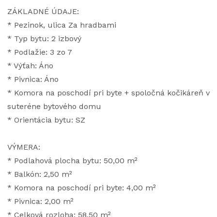
ZÁKLADNÉ ÚDAJE:
* Pezinok, ulica Za hradbami
* Typ bytu: 2 izbový
* Podlažie: 3 zo 7
* Výťah: Áno
* Pivnica: Áno
* Komora na poschodí pri byte + spoločná kočikáreň v
suteréne bytového domu
* Orientácia bytu: SZ
VÝMERA:
* Podlahová plocha bytu: 50,00 m²
* Balkón: 2,50 m²
* Komora na poschodí pri byte: 4,00 m²
* Pivnica: 2,00 m²
* Celková rozloha: 58,50 m²