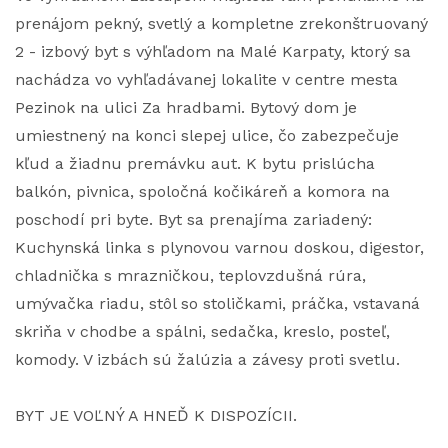
prenájom pekný, svetlý a kompletne zrekonštruovaný
2 - izbový byt s výhľadom na Malé Karpaty, ktorý sa
nachádza vo vyhľadávanej lokalite v centre mesta
Pezinok na ulici Za hradbami. Bytový dom je
umiestnený na konci slepej ulice, čo zabezpečuje
kľud a žiadnu premávku aut. K bytu prislúcha
balkón, pivnica, spoločná kočikáreň a komora na
poschodí pri byte. Byt sa prenajíma zariadený:
Kuchynská linka s plynovou varnou doskou, digestor,
chladnička s mrazničkou, teplovzdušná rúra,
umývačka riadu, stôl so stoličkami, práčka, vstavaná
skriňa v chodbe a spálni, sedačka, kreslo, posteľ,
komody. V izbách sú žalúzia a závesy proti svetlu.
BYT JE VOĽNÝ A HNEĎ K DISPOZÍCII.