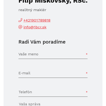
Filip Miškovský, RSc.
realitný maklér
+421901789818
info@1bcr.sk
Radi Vám poradíme
Vaše meno
E-mail
Telefón