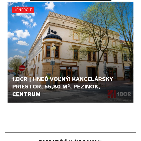
+ENERGIE
1.BCR | HNEĎ VOĽNÝ! KANCELÁRSKY
PRIESTOR, 55,80 M², PEZINOK,
CENTRUM
550,- €