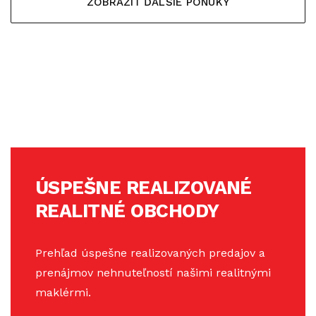
ZOBRAZIŤ ĎALŠIE PONUKY
ÚSPEŠNE REALIZOVANÉ
REALITNÉ OBCHODY
Prehľad úspešne realizovaných predajov a
prenájmov nehnuteľností našimi realitnými
maklérmi.