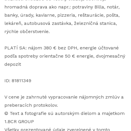
hromadná doprava ako napr.: potraviny Billa, notár,
banky, úrady, kaviarne, pizzeria, reštaurácie, pošta,
lekáreň, autobusová zastávka, železničná stanica,
rýchle občerstvenie.
PLATÍ SA: nájom 380 € bez DPH, energie účtované
podľa spotreby orientačne 50 € energie, dvojmesačný
depozit
ID: 81811349
V cene je zahrnuté vypracovanie nájomných zmlúv a
preberacích protokolov.
© Text a fotografie sú autorským dielom a majetkom
1.BCR GROUP
Všetky prezentované údaje zverejnené v tomto