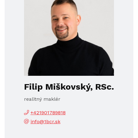
Filip Miškovský, RSc.
realitný maklér
+421901789818
info@1bcr.sk