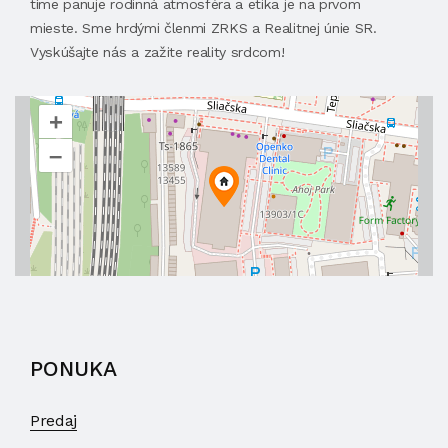
tíme panuje rodinná atmosféra a etika je na prvom
mieste. Sme hrdými členmi ZRKS a Realitnej únie SR.
Vyskúšajte nás a zažite reality srdcom!
+
–
PONUKA
Predaj