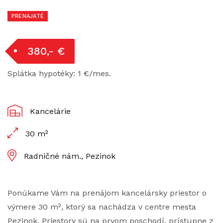
PRENAJATÉ
380,- €
Splátka hypotéky: 1 €/mes.
Kancelárie
30 m²
Radničné nám., Pezinok
Ponúkame Vám na prenájom kancelársky priestor o
výmere 30 m², ktorý sa nachádza v centre mesta
Pezinok. Priestory sú na prvom poschodí, prístupne z