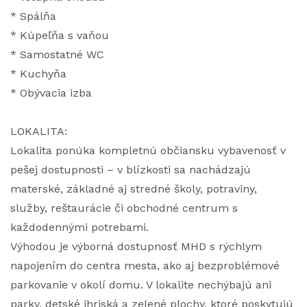
* Spálňa
* Kúpeľňa s vaňou
* Samostatné WC
* Kuchyňa
* Obývacia izba
LOKALITA:
Lokalita ponúka kompletnú občiansku vybavenosť v
pešej dostupnosti – v blízkosti sa nachádzajú
materské, základné aj stredné školy, potraviny,
služby, reštaurácie či obchodné centrum s
každodennými potrebami.
Výhodou je výborná dostupnosť MHD s rýchlym
napojením do centra mesta, ako aj bezproblémové
parkovanie v okolí domu. V lokalite nechýbajú ani
parky, detské ihriská a zelené plochy, ktoré poskytujú