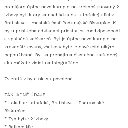
prenájom úplne novo kompletne zrekonštruovaný 2 -
izbový byt, ktorý sa nachádza na Latorickej ulici v
Bratislave – mestská časť Podunajské Biskupice. K
bytu prislúcha odkladací priestor na medziposchodí
a spoločná kočikáreň. Byt je úplne novo kompletne
zrekonštruovaný, všetko v byte je nové ešte nikým
nepoužívané. Byt sa prenajíma čiastočne zariadený
ako môžete vidieť na fotografiách.
Zvieratá v byte nie sú povolené.
ZÁKLADNÉ ÚDAJE:
* Lokalita: Latorická, Bratislava – Podunajské
Biskupice
* Typ bytu: 2 izbový
* Balkón: Nie