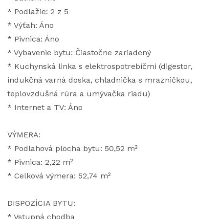
* Podlažie: 2 z 5
* Výťah: Áno
* Pivnica: Áno
* Vybavenie bytu: Čiastočne zariadený
* Kuchynská linka s elektrospotrebičmi (digestor,
indukčná varná doska, chladnička s mrazničkou,
teplovzdušná rúra a umývačka riadu)
* Internet a TV: Áno
VÝMERA:
* Podlahová plocha bytu: 50,52 m²
* Pivnica: 2,22 m²
* Celková výmera: 52,74 m²
DISPOZÍCIA BYTU:
* Vstupná chodba