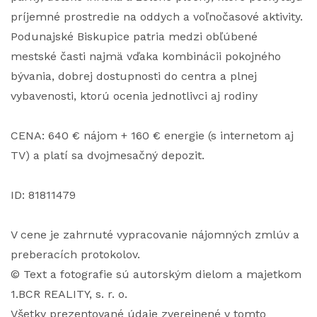
príjemné prostredie na oddych a voľnočasové aktivity.
Podunajské Biskupice patria medzi obľúbené
mestské časti najmä vďaka kombinácii pokojného
bývania, dobrej dostupnosti do centra a plnej
vybavenosti, ktorú ocenia jednotlivci aj rodiny
CENA: 640 € nájom + 160 € energie (s internetom aj
TV) a platí sa dvojmesačný depozit.
ID: 81811479
V cene je zahrnuté vypracovanie nájomných zmlúv a
preberacích protokolov.
© Text a fotografie sú autorským dielom a majetkom
1.BCR REALITY, s. r. o.
Všetky prezentované údaje zverejnené v tomto