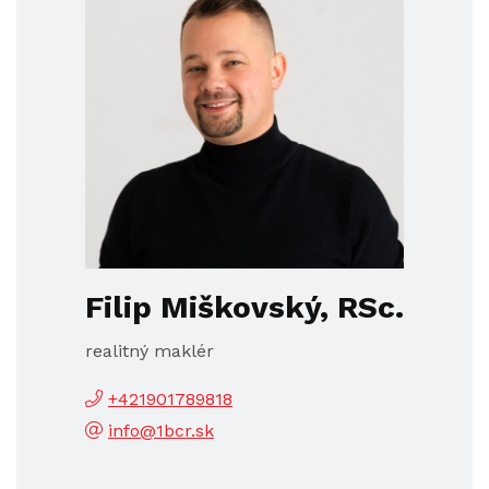
Filip Miškovský, RSc.
realitný maklér
+421901789818
info@1bcr.sk