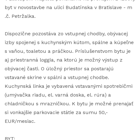
byt v novostavbe na ulici Budatínska v Bratislave - m
.č. Petržalka.
Dispozične pozostáva zo vstupnej chodby, obývacej
izby spojenej s kuchynským kútom, spálne a kúpeľne
s vaňou, toaletou a práčkou. Príslušenstvom bytu je
aj priestranná loggia, na ktorú je možný výstup z
obývacej časti. O úložný priestor sa postarajú
vstavané skrine v spálni a vstupnej chodbe.
Kuchynská linka je vybavená vstavanými spotrebičmi
(umývačka riadu, el. varná doska, el. rúra) a
chladničkou s mrazničkou. K bytu je možné prenajať
si vonkajšie parkovacie státie za sumu 50,-
EUR/mesiac.
BYT: