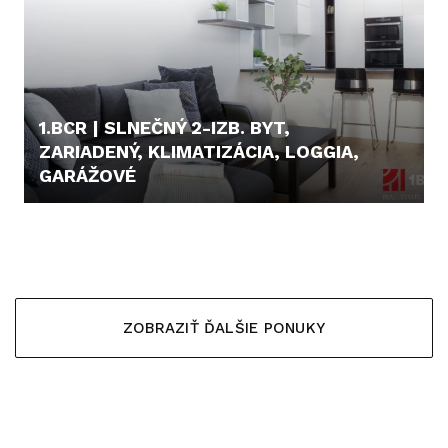
1.BCR | SLNEČNÝ 2-IZB. BYT,
ZARIADENÝ, KLIMATIZÁCIA, LOGGIA,
GARÁŽOVÉ
260.000,- €
ZOBRAZIŤ ĎALŠIE PONUKY