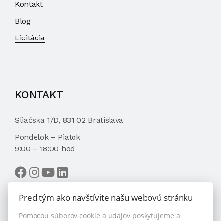
Kontakt
Blog
Licitácia
KONTAKT
Sliačska 1/D, 831 02 Bratislava
Pondelok – Piatok
9:00 – 18:00 hod
Pred tým ako navštívite našu webovú stránku
Pomocou súborov cookie a údajov poskytujeme a
VYBRAŤ MAKLÉRA