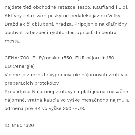
nájdete tiež obchodné reťazce Tesco, Kaufland i Lidl.
Aktívny relax vám poskytne neďaleké jazero Veľký
Draždiak či obľúbená hrádza. Pripojenie na diaľničný
obchvat zabezpečí rýchlu dostupnosť do centra
mesta.
CENA: 700,-EUR/mesiac (550,-EUR nájom + 150,-
EUR/energie)
V cene je zahrnuté vypracovanie nájomných zmlúv a
preberacích protokolov.
Pri podpise Nájomnej zmluvy sa platí jedno mesačné
nájomné, vratná kaucia vo výške mesačného nájmu a
odmena pre RK vo výške 350,-EUR.
ID: 81807320