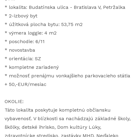
* lokalita: Budatínska ulica - Bratislava V, Petržalka
* 2-izbový byt
* úžitková plocha bytu: 53,75 m2
* výmera loggie: 4 m2
* poschodie: 6/11
* novostavba
* orientácia: SZ
* kompletne zariadený
* možnosť prenájmu vonkajšieho parkovacieho státia
+ 50,-EUR/mesiac
OKOLIE:
Táto lokalita poskytuje kompletnú občiansku
vybavenosť. V blízkosti sa nachádzajú základné školy,
škôlky, detské ihrisko, Dom kultúry Lúky,
zdravotnícke stredisko, zastávky MHD. Neďaleko