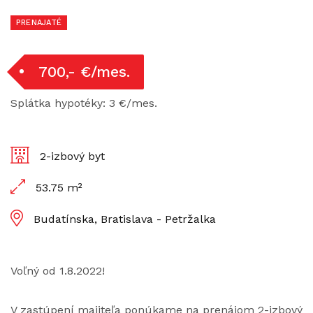
PRENAJATÉ
700,- €/mes.
Splátka hypotéky: 3 €/mes.
2-izbový byt
53.75 m²
Budatínska, Bratislava - Petržalka
Voľný od 1.8.2022!
V zastúpení majiteľa ponúkame na prenájom 2-izbový