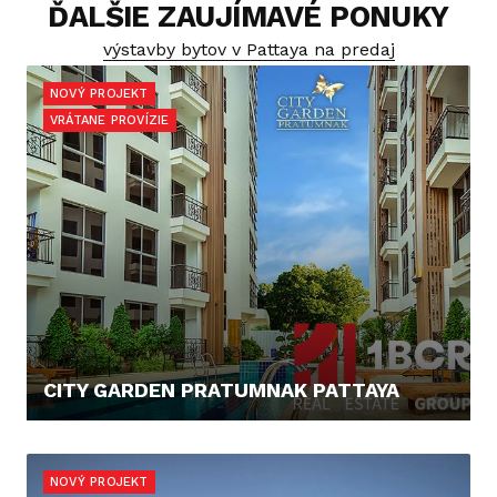
ĎALŠIE ZAUJÍMAVÉ PONUKY
výstavby bytov v Pattaya na predaj
NOVÝ PROJEKT
VRÁTANE PROVÍZIE
CITY GARDEN PRATUMNAK PATTAYA
67.568,- €
NOVÝ PROJEKT