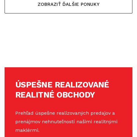
ZOBRAZIŤ ĎALŠIE PONUKY
ÚSPEŠNE REALIZOVANÉ
REALITNÉ OBCHODY
Prehľad úspešne realizovaných predajov a
prenájmov nehnuteľností našimi realitnými
maklérmi.