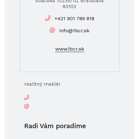
Sliačska 10235/1D, Bratislava
83102
+421 901 789 818
info@1bcr.sk
www.1bcr.sk
realitný maklér
Radi Vám poradíme