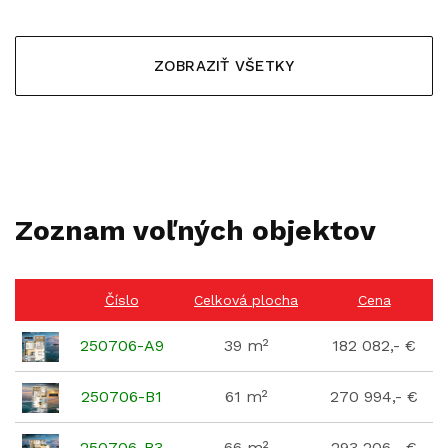
ZOBRAZIŤ VŠETKY
Zoznam voľných objektov
Číslo
Celková plocha
Cena
250706-A9
39 m²
182 082,- €
250706-B1
61 m²
270 994,- €
250706-B3
66 m²
293 206,- €