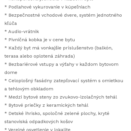
* Podlahové vykurovanie v kúpeľniach
* Bezpečnostné vchodové dvere, systém jednotného
kľúča
* Audio-vrátnik
* Pivničná kobka je v cene bytu
* Každý byt má vonkajšie príslušenstvo (balkón,
terasa alebo oplotená záhrada)
* Bezbariérové vstupy a výťahy v každom bytovom
dome
* Celoplošný fasádny zatepľovací systém s omietkou
a tehlovým obkladom
* Medzi bytové steny zo zvukovo-izolačných tehál
* Bytové priečky z keramických tehál
* Detské ihrisko, spoločné zelené plochy, kryté
stanoviská odpadkových košov
* Verejné osvetlenie v lokalite