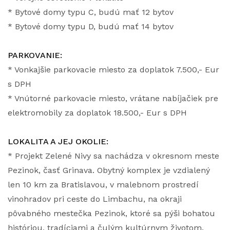
* Bytové domy typu C, budú mať 12 bytov
* Bytové domy typu D, budú mať 14 bytov
PARKOVANIE:
* Vonkajšie parkovacie miesto za doplatok 7.500,- Eur
s DPH
* Vnútorné parkovacie miesto, vrátane nabíjačiek pre
elektromobily za doplatok 18.500,- Eur s DPH
LOKALITA A JEJ OKOLIE:
* Projekt Zelené Nivy sa nachádza v okresnom meste
Pezinok, časť Grinava. Obytný komplex je vzdialený
len 10 km za Bratislavou, v malebnom prostredí
vinohradov pri ceste do Limbachu, na okraji
pôvabného mestečka Pezinok, ktoré sa pýši bohatou
históriou, tradíciami a čulým kultúrnym životom.