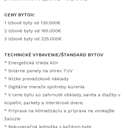
CENY BYTOV:
1 izbové byty od 139.000€
2 izbové byty od 165.000€
3 izbové byty od 225.000€
TECHNICKÉ VYBAVENIE/ŠTANDARD BYTOV
* Energetická trieda A0+
* Solárne panely na ohrev TUV
* Nízke prevádzkové náklady
* Digitálne merače spotreby kúrenia
* V cene bytu sú zahrnuté obklady, sanita a dlažby v
kúpeľni, parkety a interiérové dvere.
* Príprava na klimatizáciu a príprava na vonkajšie
žalúzie
* Rekuperačná jednotka v každom byte