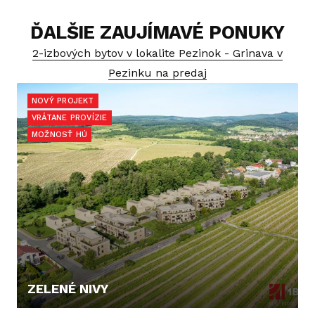
ĎALŠIE ZAUJÍMAVÉ PONUKY
2-izbových bytov v lokalite Pezinok - Grinava v
Pezinku na predaj
NOVÝ PROJEKT
VRÁTANE PROVÍZIE
MOŽNOSŤ HÚ
ZELENÉ NIVY