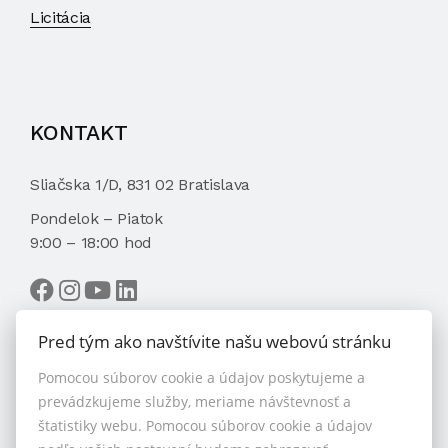
Licitácia
KONTAKT
Sliačska 1/D, 831 02 Bratislava
Pondelok – Piatok
9:00 – 18:00 hod
Pred tým ako navštívite našu webovú stránku
Pomocou súborov cookie a údajov poskytujeme a
VYBRAŤ MAKLÉRA
prevádzkujeme služby, meriame návštevnosť a
štatistiky webu. Pomocou súborov cookie a údajov