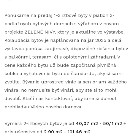
Ponúkame na predaj 1-3 izbové byty v piatich 3-
podlažných bytových domoch s výťahom v novom
projekte ZELENÉ NIVY, ktorý je aktuálne vo výstavbe.
Kolaudácia bytov je naplánovaná na jar 2025 a celá
výstavba ponúka zaujímavé, dispozičné riešenia bytov
s balkónmi, terasami či s oplotenými záhradami. V
cene každého bytu už bude započítaná pivničná
kobka a vyhotovenie bytu do štandardu, aký si sami
zvolíte. Bývanie uprostred viníc ja sen priam každého
vinára, no nemusíte byť vinári, aby ste si to mohli
dovoliť. Stačí nás kontaktovať, aby sme si dohodli
prehliadku Vášho nového domova.
Výmera 2-izbových bytov je od
40,07 m2 - 50,11 m2
+
príslušenstvo od
2,90 m2 - 101,46 m2