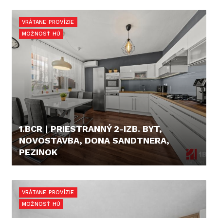
CENA V RK
VRÁTANE PROVÍZIE
MOŽNOSŤ HÚ
1.BCR | PRIESTRANNÝ 2-IZB. BYT,
NOVOSTAVBA, DONA SANDTNERA,
PEZINOK
219.900,- €
VRÁTANE PROVÍZIE
MOŽNOSŤ HÚ