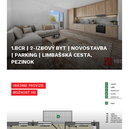
1.BCR | 2-IZBOVÝ BYT | NOVOSTAVBA
| PARKING | LIMBAŠSKÁ CESTA,
PEZINOK
222.000,- €
VRÁTANE PROVÍZIE
MOŽNOSŤ HÚ