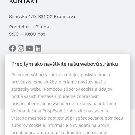
KONTAKT
Sliačska 1/D, 831 02 Bratislava
Pondelok – Piatok
9:00 – 18:00 hod
Pred tým ako navštívite našu webovú stránku
Pomocou súborov cookie a údajov poskytujeme a
VYBRAŤ MAKLÉRA
prevádzkujeme služby, meriame návštevnosť a
štatistiky webu. Pomocou súborov cookie a údajov
podľa vašich nastavení budeme zobrazovať
prispôsobené alebo všeobecné reklamy na internete.
Voľbou tlačidla Prispôsobiť zobrazíte nastavenia
vrátane možnosti odmietnuť prispôsobovanie pomocou
© 2026 - 1.BCR s.r.o.
súborov cookie a informácie o ovládaní na úrovni
Sliačska 10235/1D, Bratislava 83102, Tel.: +421 901 789
prehliadača umožňujúce odmietnuť používanie