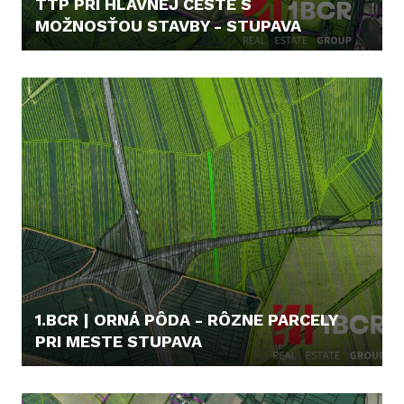
TTP PRI HLAVNEJ CESTE S
MOŽNOSŤOU STAVBY - STUPAVA
15,- €/M2
1.BCR | ORNÁ PÔDA - RÔZNE PARCELY
PRI MESTE STUPAVA
4.700,- €