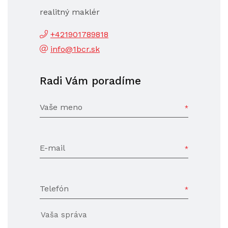
realitný maklér
+421901789818
info@1bcr.sk
Radi Vám poradíme
Vaše meno
E-mail
Telefón