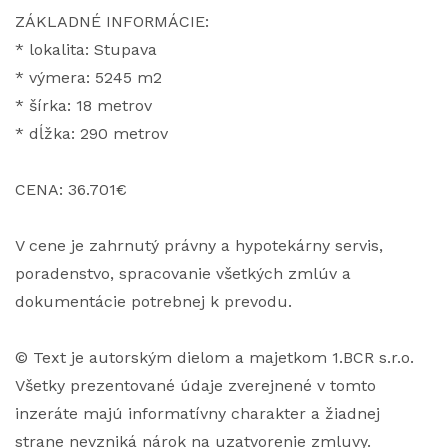
ZÁKLADNÉ INFORMÁCIE:
* lokalita: Stupava
* výmera: 5245 m2
* šírka: 18 metrov
* dĺžka: 290 metrov
CENA: 36.701€
V cene je zahrnutý právny a hypotekárny servis,
poradenstvo, spracovanie všetkých zmlúv a
dokumentácie potrebnej k prevodu.
© Text je autorským dielom a majetkom 1.BCR s.r.o.
Všetky prezentované údaje zverejnené v tomto
inzeráte majú informatívny charakter a žiadnej
strane nevzniká nárok na uzatvorenie zmluvy.