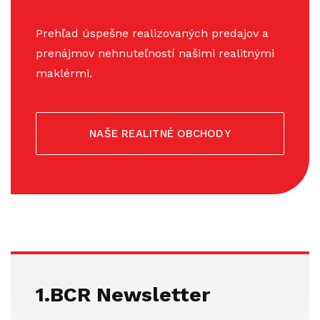
Prehľad úspešne realizovaných predajov a
prenájmov nehnuteľností našimi realitnými
maklérmi.
NAŠE REALITNÉ OBCHODY
1.BCR Newsletter