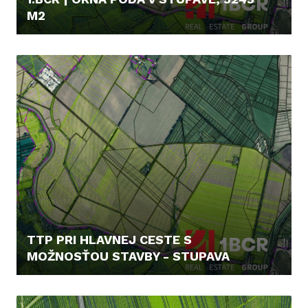
M2
7,- €/M2
TTP PRI HLAVNEJ CESTE S
MOŽNOSŤOU STAVBY - STUPAVA
15,- €/M2