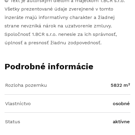
© Text je autorským dielom a majetkom 1.BCR s.r.o.
Všetky prezentované údaje zverejnené v tomto
inzeráte majú informatívny charakter a žiadnej
strane nevzniká nárok na uzatvorenie zmluvy.
Spoločnosť 1.BCR s.r.o. nenesie za ich správnosť,
úplnosť a presnosť žiadnu zodpovednosť.
Podrobné informácie
Rozloha pozemku
5832 m²
Vlastníctvo
osobné
Status
aktívne