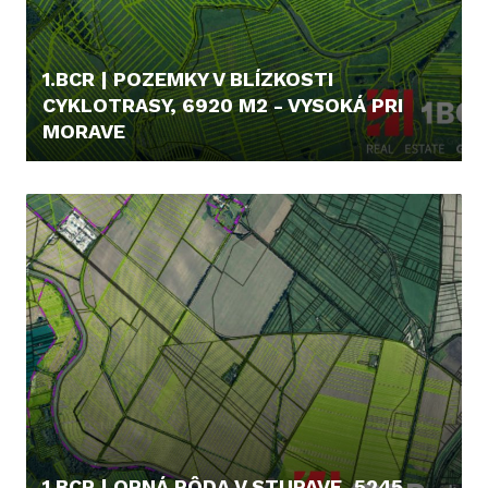
1.BCR | POZEMKY V BLÍZKOSTI
CYKLOTRASY, 6920 M2 - VYSOKÁ PRI
MORAVE
5,- €/MES.
1.BCR | ORNÁ PÔDA V STUPAVE, 5245