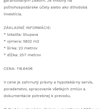
garantovaným ziskom. Je vhodný na
poľnohospodárske účely alebo ako dlhodobá
investícia.
ZÁKLADNÉ INFORMÁCIE:
* lokalita: Stupava
* výmera: 5832 m2
* šírka: 23 metrov
* dĺžka: 257 metrov
CENA: 116.640€
V cene je zahrnutý právny a hypotekárny servis,
poradenstvo, spracovanie všetkých zmlúv a
dokumentácie potrebnej k prevodu.