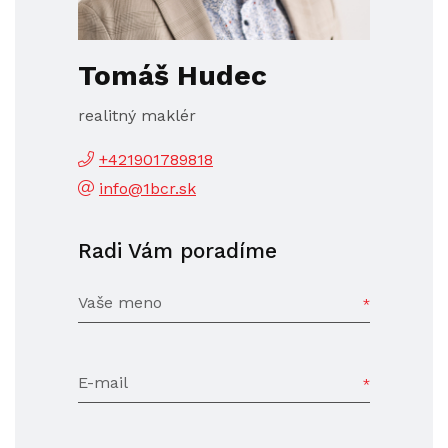
Tomáš Hudec
realitný maklér
+421901789818
info@1bcr.sk
Radi Vám poradíme
Vaše meno
E-mail