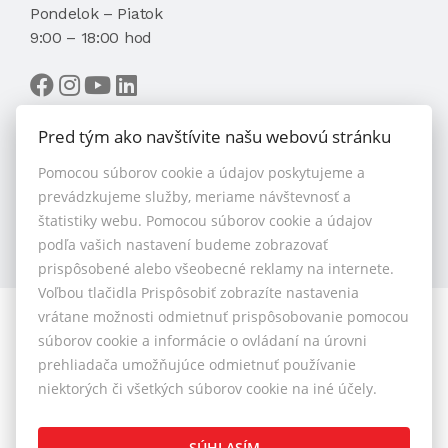
Pondelok – Piatok
9:00 – 18:00 hod
Pred tým ako navštívite našu webovú stránku
Pomocou súborov cookie a údajov poskytujeme a
VYBRAŤ MAKLÉRA
prevádzkujeme služby, meriame návštevnosť a
štatistiky webu. Pomocou súborov cookie a údajov
podľa vašich nastavení budeme zobrazovať
prispôsobené alebo všeobecné reklamy na internete.
Voľbou tlačidla Prispôsobiť zobrazíte nastavenia
vrátane možnosti odmietnuť prispôsobovanie pomocou
© 2026 - 1.BCR s.r.o.
súborov cookie a informácie o ovládaní na úrovni
Sliačska 10235/1D, Bratislava 83102, Tel.: +421 901 789
prehliadača umožňujúce odmietnuť používanie
818 , Mobil: +421 901 789 818 , E-mail: info@1bcr.sk
niektorých či všetkých súborov cookie na iné účely.
Reklamačný poriadok
Cenník realitných služieb
SÚHLASÍM
Všeobecné obchodné podmienky
GDPR
Pravidlá