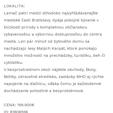
LOKALITA:
Lamač patrí medzi dlhodobo najvyhľadávanejšie
mestské časti Bratislavy. Spája pokojné bývanie v
blízkosti prírody s kompletnou občianskou
vybavenosťou a výbornou dostupnosťou do centra
mesta. Len pár minút od bytového domu sa
nachádzajú lesy Malých Karpát, ktoré ponúkajú
množstvo možností na prechádzky, turistiku, beh či
cyklistiku.
V bezprostrednom okolí nájdete obchody, školy,
škôlky, zdravotné stredisko, zastávky MHD aj rýchle
napojenie na diaľnicu, vďaka čomu je každodenné
dochádzanie pohodlné a bezproblémové.
CENA: 199.900€
ID: 81806596