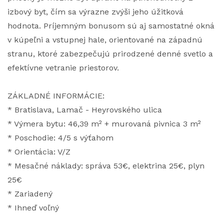
izbový byt, čím sa výrazne zvýši jeho úžitková
hodnota. Príjemným bonusom sú aj samostatné okná
v kúpeľni a vstupnej hale, orientované na západnú
stranu, ktoré zabezpečujú prirodzené denné svetlo a
efektívne vetranie priestorov.
ZÁKLADNÉ INFORMÁCIE:
* Bratislava, Lamač - Heyrovského ulica
* Výmera bytu: 46,39 m² + murovaná pivnica 3 m²
* Poschodie: 4/5 s výťahom
* Orientácia: V/Z
* Mesačné náklady: správa 53€, elektrina 25€, plyn
25€
* Zariadený
* Ihneď voľný