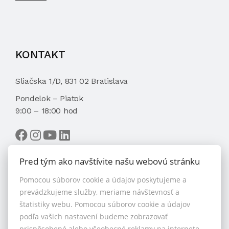
KONTAKT
Sliačska 1/D, 831 02 Bratislava
Pondelok – Piatok
9:00 – 18:00 hod
Pred tým ako navštívite našu webovú stránku
Pomocou súborov cookie a údajov poskytujeme a
VYBRAŤ MAKLÉRA
prevádzkujeme služby, meriame návštevnosť a
štatistiky webu. Pomocou súborov cookie a údajov
podľa vašich nastavení budeme zobrazovať
prispôsobené alebo všeobecné reklamy na internete.