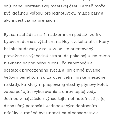
obľúbenej bratislavskej mestskej časti Lamač môže
byť ideálnou voľbou pre jednotlivcov, mladé páry aj
ako investícia na prenájom.
Byt sa nachádza na 5. nadzemnom podlaží zo 6 v
bytovom dome s výťahom na Heyrovského ulici, ktorý
bol skolaudovaný v roku 2005. Je orientovaný
prevažne na východnú stranu do pokojnej ulice mimo
hlavného dopravného ruchu, čo zabezpečuje
dostatok prirodzeného svetla aj príjemné bývanie.
Veľkým benefitom sú zároveň veľmi nízke mesačné
náklady, ku ktorým prispieva aj vlastný plynový kotol,
zabezpečujúci vykurovanie a ohrev teplej vody.
Jednou z najväčších výhod tejto nehnuteľnosti je jej
dispozičný potenciál. Jednoduchým doplnením
priečky je možné byt upraviť na plnohodnotný 2-