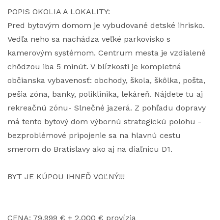
POPIS OKOLIA A LOKALITY:
Pred bytovým domom je vybudované detské ihrisko.
Vedľa neho sa nachádza veľké parkovisko s
kamerovým systémom. Centrum mesta je vzdialené
chôdzou iba 5 minút. V blízkosti je kompletná
občianska vybavenosť: obchody, škola, škôlka, pošta,
pešia zóna, banky, poliklinika, lekáreň. Nájdete tu aj
rekreačnú zónu- Slnečné jazerá. Z pohľadu dopravy
má tento bytový dom výbornú strategickú polohu -
bezproblémové pripojenie sa na hlavnú cestu
smerom do Bratislavy ako aj na diaľnicu D1.
BYT JE KÚPOU IHNEĎ VOĽNÝ!!!
CENA: 79.999 € + 2.000 € provízia