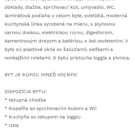
obklady, dlažba, sprchovací kút, umývadlo, WC,
laminátová podlaha v celom byte, svietidlá, moderná
kuchynská linka vyrobená na mieru, s plynovou
varnou doskou, elektrickou rúrou, digestorom,
kameninovým drezom a batériou, s led osvietením. V
byte sú plastové okná so žalúziami, sieťkami a
vonkajšími roletami. K bytu prislúcha loggia a pivnica.
BYT JE KÚPOU IHNEĎ VOĽNÝ!!!
DISPOZÍCIA BYTU:
* Vstupná chodba
* Kúpeľňa so sprchovacím kutom a WC
* Kuchyňa so vstupom na loggiu
* Izba