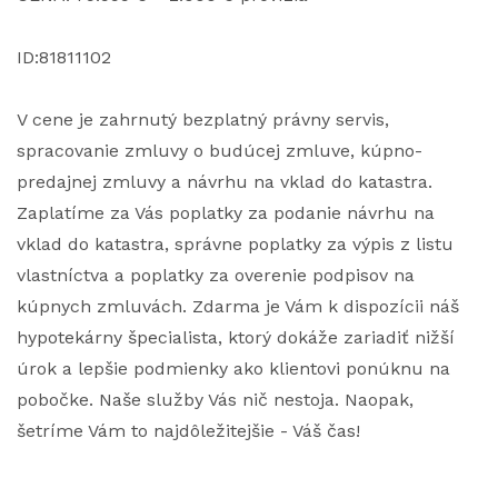
ID:81811102
V cene je zahrnutý bezplatný právny servis,
spracovanie zmluvy o budúcej zmluve, kúpno-
predajnej zmluvy a návrhu na vklad do katastra.
Zaplatíme za Vás poplatky za podanie návrhu na
vklad do katastra, správne poplatky za výpis z listu
vlastníctva a poplatky za overenie podpisov na
kúpnych zmluvách. Zdarma je Vám k dispozícii náš
hypotekárny špecialista, ktorý dokáže zariadiť nižší
úrok a lepšie podmienky ako klientovi ponúknu na
pobočke. Naše služby Vás nič nestoja. Naopak,
šetríme Vám to najdôležitejšie - Váš čas!