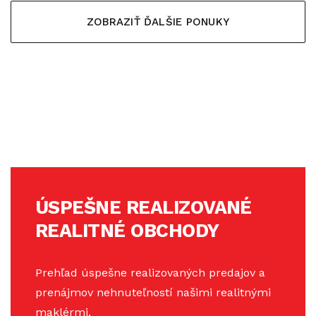
ZOBRAZIŤ ĎALŠIE PONUKY
ÚSPEŠNE REALIZOVANÉ
REALITNÉ OBCHODY
Prehľad úspešne realizovaných predajov a
prenájmov nehnuteľností našimi realitnými
maklérmi.