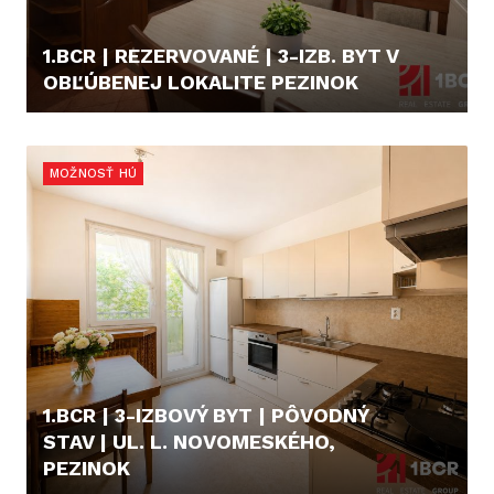
1.BCR | REZERVOVANÉ | 3-IZB. BYT V
OBĽÚBENEJ LOKALITE PEZINOK
211.990,- €
MOŽNOSŤ HÚ
1.BCR | 3-IZBOVÝ BYT | PÔVODNÝ
STAV | UL. L. NOVOMESKÉHO,
PEZINOK