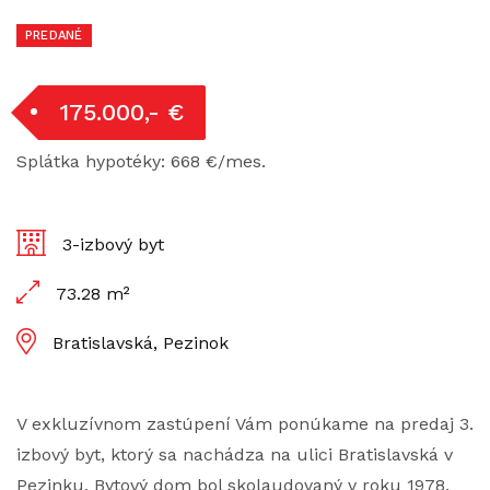
PREDANÉ
175.000,- €
Splátka hypotéky: 668 €/mes.
3-izbový byt
73.28 m²
Bratislavská, Pezinok
V exkluzívnom zastúpení Vám ponúkame na predaj 3.
izbový byt, ktorý sa nachádza na ulici Bratislavská v
Pezinku. Bytový dom bol skolaudovaný v roku 1978.