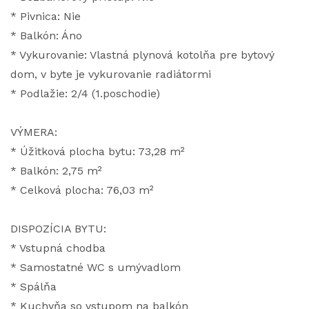
* Pivnica: Nie
* Balkón: Áno
* Vykurovanie: Vlastná plynová kotolňa pre bytový
dom, v byte je vykurovanie radiátormi
* Podlažie: 2/4 (1.poschodie)
VÝMERA:
* Úžitková plocha bytu: 73,28 m²
* Balkón: 2,75 m²
* Celková plocha: 76,03 m²
DISPOZÍCIA BYTU:
* Vstupná chodba
* Samostatné WC s umývadlom
* Spálňa
* Kuchyňa so vstupom na balkón