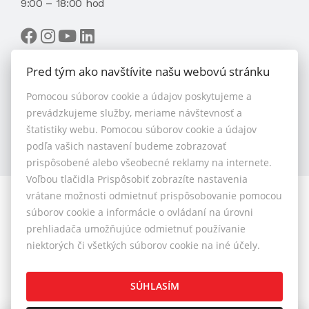
9:00 – 18:00 hod
Pred tým ako navštívite našu webovú stránku
Pomocou súborov cookie a údajov poskytujeme a
VYBRAŤ MAKLÉRA
prevádzkujeme služby, meriame návštevnosť a
štatistiky webu. Pomocou súborov cookie a údajov
podľa vašich nastavení budeme zobrazovať
prispôsobené alebo všeobecné reklamy na internete.
Voľbou tlačidla Prispôsobiť zobrazíte nastavenia
vrátane možnosti odmietnuť prispôsobovanie pomocou
© 2026 - 1.BCR s.r.o.
súborov cookie a informácie o ovládaní na úrovni
Sliačska 10235/1D, Bratislava 83102, Tel.: +421 901 789
prehliadača umožňujúce odmietnuť používanie
818 , Mobil: +421 901 789 818 , E-mail: info@1bcr.sk
niektorých či všetkých súborov cookie na iné účely.
Reklamačný poriadok
Cenník realitných služieb
SÚHLASÍM
Všeobecné obchodné podmienky
GDPR
Pravidlá
Cookies
Nastavenie cookies