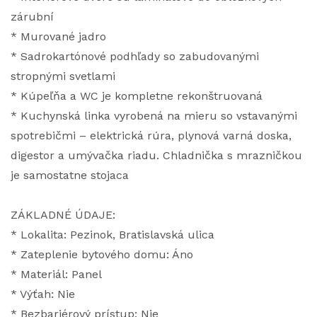
zárubní
* Murované jadro
* Sadrokartónové podhľady so zabudovanými
stropnými svetlami
* Kúpeľňa a WC je kompletne rekonštruovaná
* Kuchynská linka vyrobená na mieru so vstavanými
spotrebičmi – elektrická rúra, plynová varná doska,
digestor a umývačka riadu. Chladnička s mrazničkou
je samostatne stojaca
ZÁKLADNÉ ÚDAJE:
* Lokalita: Pezinok, Bratislavská ulica
* Zateplenie bytového domu: Áno
* Materiál: Panel
* Výťah: Nie
* Bezbariérový prístup: Nie