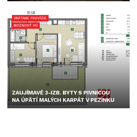
CENA V RK
VRÁTANE PROVÍZIE
MOŽNOSŤ HÚ
ZAUJÍMAVÉ 3-IZB. BYTY S PIVNICOU
NA ÚPÄTÍ MALÝCH KARPÁT V PEZINKU
229.000,- €