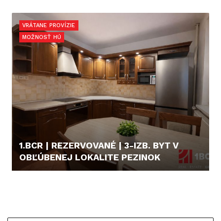
229.000,- €
VRÁTANE PROVÍZIE
MOŽNOSŤ HÚ
1.BCR | REZERVOVANÉ | 3-IZB. BYT V
OBĽÚBENEJ LOKALITE PEZINOK
211.990,- €