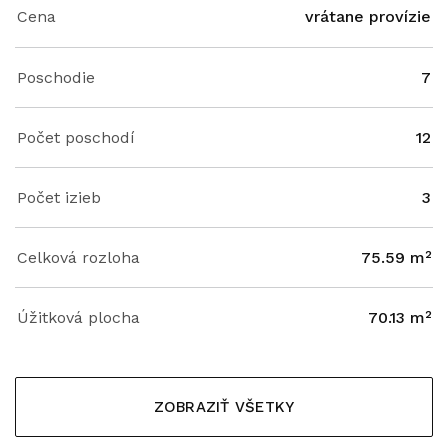
Cena
vrátane provízie
Poschodie
7
Počet poschodí
12
Počet izieb
3
Celková rozloha
75.59 m²
Úžitková plocha
70.13 m²
ZOBRAZIŤ VŠETKY