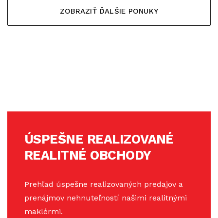
ZOBRAZIŤ ĎALŠIE PONUKY
ÚSPEŠNE REALIZOVANÉ
REALITNÉ OBCHODY
Prehľad úspešne realizovaných predajov a
prenájmov nehnuteľností našimi realitnými
maklérmi.