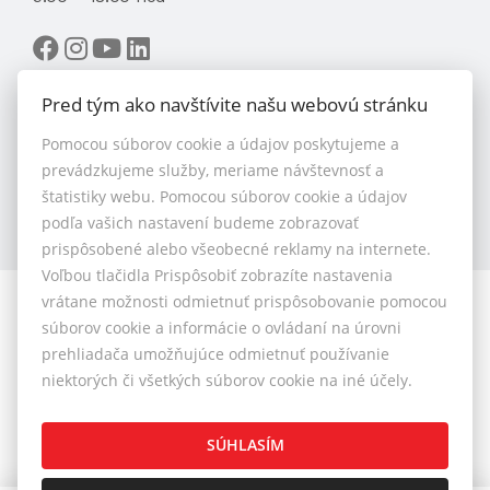
Pred tým ako navštívite našu webovú stránku
Pomocou súborov cookie a údajov poskytujeme a
VYBRAŤ MAKLÉRA
prevádzkujeme služby, meriame návštevnosť a
štatistiky webu. Pomocou súborov cookie a údajov
podľa vašich nastavení budeme zobrazovať
prispôsobené alebo všeobecné reklamy na internete.
Voľbou tlačidla Prispôsobiť zobrazíte nastavenia
vrátane možnosti odmietnuť prispôsobovanie pomocou
© 2026 - 1.BCR s.r.o.
súborov cookie a informácie o ovládaní na úrovni
Sliačska 10235/1D, Bratislava 83102, Tel.: +421 901 789
prehliadača umožňujúce odmietnuť používanie
818 , Mobil: +421 901 789 818 , E-mail: info@1bcr.sk
niektorých či všetkých súborov cookie na iné účely.
Reklamačný poriadok
Cenník realitných služieb
SÚHLASÍM
Všeobecné obchodné podmienky
GDPR
Pravidlá
Cookies
Nastavenie cookies