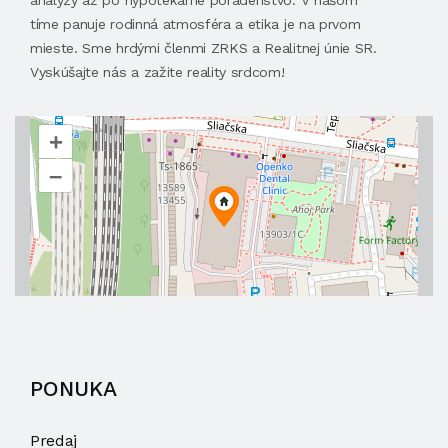
analýzy až po hypotekárne poradenstvo. V našom
tíme panuje rodinná atmosféra a etika je na prvom
mieste. Sme hrdými členmi ZRKS a Realitnej únie SR.
Vyskúšajte nás a zažite reality srdcom!
+
–
PONUKA
Predaj