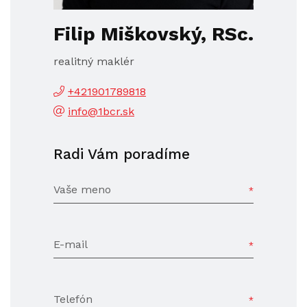
Filip Miškovský, RSc.
realitný maklér
+421901789818
info@1bcr.sk
Radi Vám poradíme
Vaše meno
E-mail
Telefón