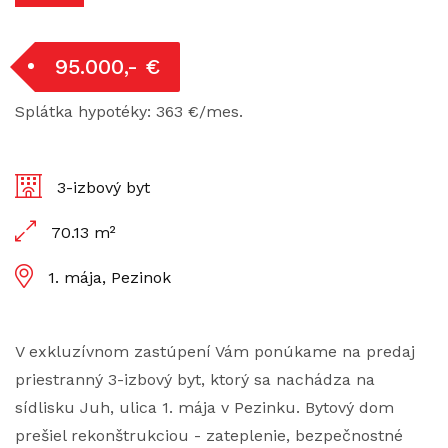
95.000,- €
Splátka hypotéky: 363 €/mes.
3-izbový byt
70.13 m²
1. mája, Pezinok
V exkluzívnom zastúpení Vám ponúkame na predaj
priestranný 3-izbový byt, ktorý sa nachádza na
sídlisku Juh, ulica 1. mája v Pezinku. Bytový dom
prešiel rekonštrukciou - zateplenie, bezpečnostné