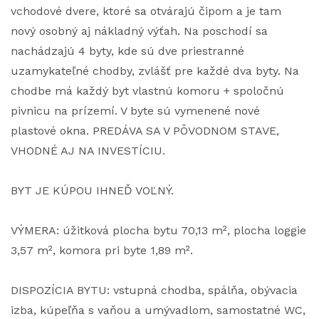
vchodové dvere, ktoré sa otvárajú čipom a je tam
nový osobný aj nákladný výťah. Na poschodí sa
nachádzajú 4 byty, kde sú dve priestranné
uzamykateľné chodby, zvlášť pre každé dva byty. Na
chodbe má každý byt vlastnú komoru + spoločnú
pivnicu na prízemí. V byte sú vymenené nové
plastové okna. PREDÁVA SA V PÔVODNOM STAVE,
VHODNÉ AJ NA INVESTÍCIU.
BYT JE KÚPOU IHNEĎ VOĽNÝ.
VÝMERA: úžitková plocha bytu 70,13 m², plocha loggie
3,57 m², komora pri byte 1,89 m².
DISPOZÍCIA BYTU: vstupná chodba, spálňa, obývacia
izba, kúpeľňa s vaňou a umývadlom, samostatné WC,