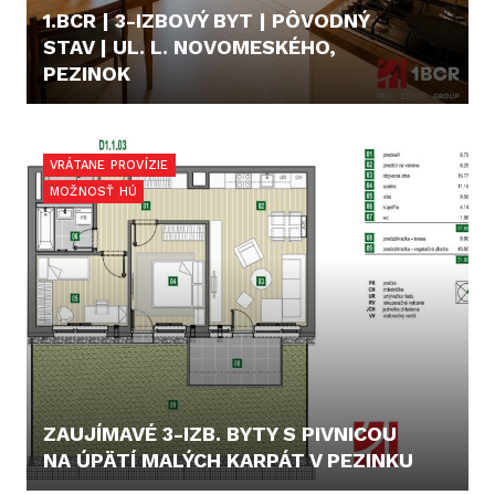
1.BCR | 3-IZBOVÝ BYT | PÔVODNÝ
STAV | UL. L. NOVOMESKÉHO,
PEZINOK
CENA V RK
VRÁTANE PROVÍZIE
MOŽNOSŤ HÚ
ZAUJÍMAVÉ 3-IZB. BYTY S PIVNICOU
NA ÚPÄTÍ MALÝCH KARPÁT V PEZINKU