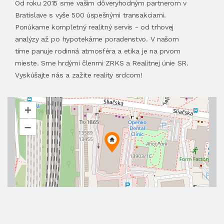
Od roku 2015 sme vašim dôveryhodným partnerom v
Bratislave s vyše 500 úspešnými transakciami.
Ponúkame kompletný realitný servis - od trhovej
analýzy až po hypotekárne poradenstvo. V našom
tíme panuje rodinná atmosféra a etika je na prvom
mieste. Sme hrdými členmi ZRKS a Realitnej únie SR.
Vyskúšajte nás a zažite reality srdcom!
+
–