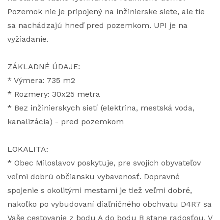
Pozemok nie je pripojený na inžinierske siete, ale tie
sa nachádzajú hneď pred pozemkom. UPI je na
vyžiadanie.
ZÁKLADNÉ ÚDAJE:
* Výmera: 735 m2
* Rozmery: 30x25 metra
* Bez inžinierskych sietí (elektrina, mestská voda,
kanalizácia) - pred pozemkom
LOKALITA:
* Obec Miloslavov poskytuje, pre svojich obyvateľov
veľmi dobrú občiansku vybavenosť. Dopravné
spojenie s okolitými mestami je tiež veľmi dobré,
nakoľko po vybudovaní diaľničného obchvatu D4R7 sa
Vaše cestovanie z bodu A do bodu B stane radosťou. V