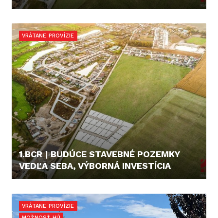
110,- €/M2
VRÁTANE PROVÍZIE
1.BCR | BUDÚCE STAVEBNÉ POZEMKY
VEDĽA SEBA, VÝBORNÁ INVESTÍCIA
110,- €/M2
VRÁTANE PROVÍZIE
MOŽNOSŤ HÚ