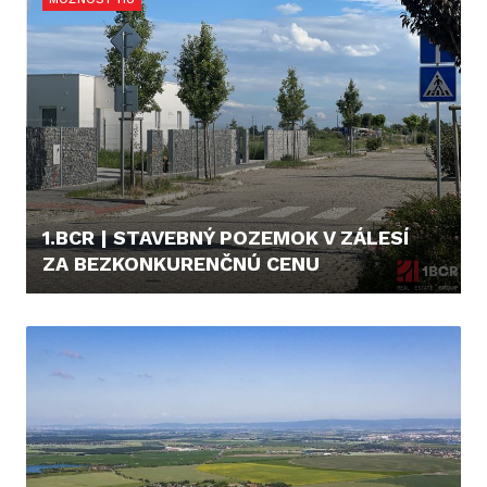
1.BCR | STAVEBNÝ POZEMOK V ZÁLESÍ
ZA BEZKONKURENČNÚ CENU
215,- €