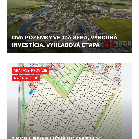
DVA POZEMKY VEDĽA SEBA, VÝBORNÁ
INVESTÍCIA, VÝHĽADOVÁ ETAPA
48.000,- €
VRÁTANE PROVÍZIE
MOŽNOSŤ HÚ
1.BCR | INVESTIČNÝ POZEMOK V