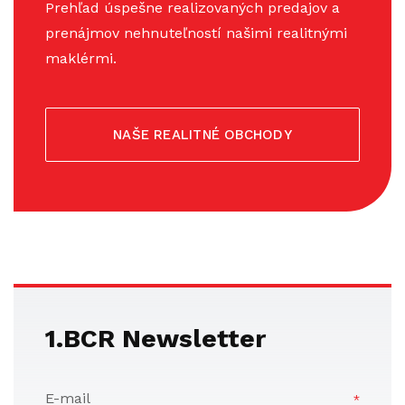
Prehľad úspešne realizovaných predajov a
prenájmov nehnuteľností našimi realitnými
maklérmi.
NAŠE REALITNÉ OBCHODY
1.BCR Newsletter
E-mail