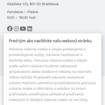
Sliačska 1/D, 831 02 Bratislava
Pondelok – Piatok
9:00 – 18:00 hod
Pred tým ako navštívite našu webovú stránku
Pomocou súborov cookie a údajov poskytujeme a
VYBRAŤ MAKLÉRA
prevádzkujeme služby, meriame návštevnosť a
štatistiky webu. Pomocou súborov cookie a údajov
podľa vašich nastavení budeme zobrazovať
prispôsobené alebo všeobecné reklamy na internete.
Voľbou tlačidla Prispôsobiť zobrazíte nastavenia
vrátane možnosti odmietnuť prispôsobovanie pomocou
© 2026 - 1.BCR s.r.o.
súborov cookie a informácie o ovládaní na úrovni
Sliačska 10235/1D, Bratislava 83102, Tel.: +421 901 789
prehliadača umožňujúce odmietnuť používanie
818 , Mobil: +421 901 789 818 , E-mail: info@1bcr.sk
niektorých či všetkých súborov cookie na iné účely.