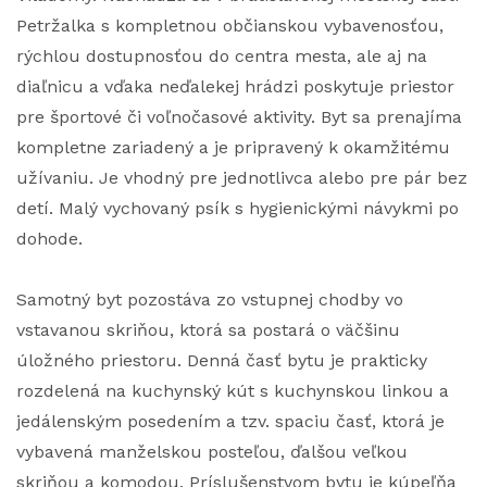
Petržalka s kompletnou občianskou vybavenosťou,
rýchlou dostupnosťou do centra mesta, ale aj na
diaľnicu a vďaka neďalekej hrádzi poskytuje priestor
pre športové či voľnočasové aktivity. Byt sa prenajíma
kompletne zariadený a je pripravený k okamžitému
užívaniu. Je vhodný pre jednotlivca alebo pre pár bez
detí. Malý vychovaný psík s hygienickými návykmi po
dohode.
Samotný byt pozostáva zo vstupnej chodby vo
vstavanou skriňou, ktorá sa postará o väčšinu
úložného priestoru. Denná časť bytu je prakticky
rozdelená na kuchynský kút s kuchynskou linkou a
jedálenským posedením a tzv. spaciu časť, ktorá je
vybavená manželskou posteľou, ďalšou veľkou
skriňou a komodou. Príslušenstvom bytu je kúpeľňa