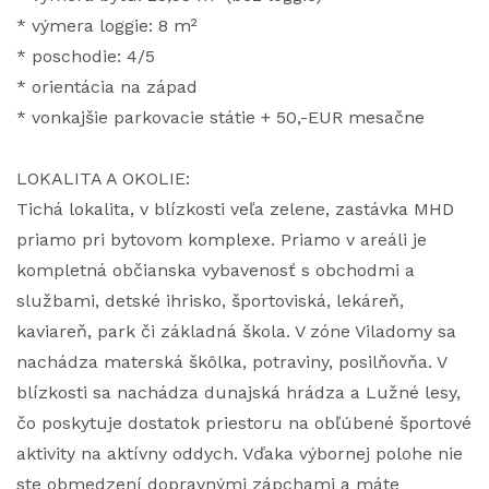
* výmera loggie: 8 m²
* poschodie: 4/5
* orientácia na západ
* vonkajšie parkovacie státie + 50,-EUR mesačne
LOKALITA A OKOLIE:
Tichá lokalita, v blízkosti veľa zelene, zastávka MHD
priamo pri bytovom komplexe. Priamo v areáli je
kompletná občianska vybavenosť s obchodmi a
službami, detské ihrisko, športoviská, lekáreň,
kaviareň, park či základná škola. V zóne Viladomy sa
nachádza materská škôlka, potraviny, posilňovňa. V
blízkosti sa nachádza dunajská hrádza a Lužné lesy,
čo poskytuje dostatok priestoru na obľúbené športové
aktivity na aktívny oddych. Vďaka výbornej polohe nie
ste obmedzení dopravnými zápchami a máte