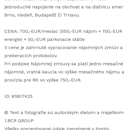
jednoduché napojenie na obchvat a na diaľnicu smer
Brno, Viedeň, Budapešť či Trnavu.
CENA: 700,-EUR/mesiac (550,-EUR nájom + 150,-EUR
energie) + 50,-EUR parkovacie státie
V cene je zahrnuté vypracovanie nájomných zmlúv a
preberacích protokolov.
Pri podpise Nájomnej zmluvy sa platí jedno mesačné
nájomné, vratná kaucia vo výške mesačného nájmu a
provízia pre RK vo výške 750,-EUR.
ID: 81807425
© Text a fotografie sú autorským dielom a majetkom
1.BCR GROUP
Všetky prezentované údaje zverejnené v tomto