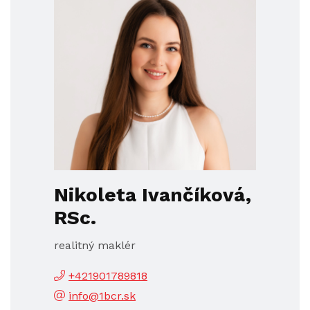
Nikoleta Ivančíková,
RSc.
realitný maklér
+421901789818
info@1bcr.sk