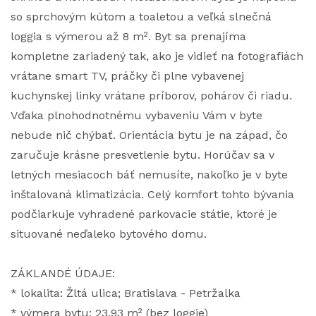
so sprchovým kútom a toaletou a veľká slnečná
loggia s výmerou až 8 m². Byt sa prenajíma
kompletne zariadený tak, ako je vidieť na fotografiách
vrátane smart TV, práčky či plne vybavenej
kuchynskej linky vrátane príborov, pohárov či riadu.
Vďaka plnohodnotnému vybaveniu Vám v byte
nebude nič chýbať. Orientácia bytu je na západ, čo
zaručuje krásne presvetlenie bytu. Horúčav sa v
letných mesiacoch báť nemusíte, nakoľko je v byte
inštalovaná klimatizácia. Celý komfort tohto bývania
podčiarkuje vyhradené parkovacie státie, ktoré je
situované neďaleko bytového domu.
ZÁKLANDÉ ÚDAJE:
* lokalita: Žltá ulica; Bratislava - Petržalka
* výmera bytu: 23,93 m² (bez loggie)