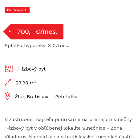
PRENAJATÉ
700,- €/mes.
Splátka hypotéky: 3 €/mes.
1-izbový byt
23.93 m²
Žltá, Bratislava - Petržalka
V zastúpení majiteľa ponúkame na prenájom slnečný
1-izbový byt v obľúbenej lokalite Slnečnice - Zóna
Viladomy. Nachádza sa v bratislavskej mestskej časti